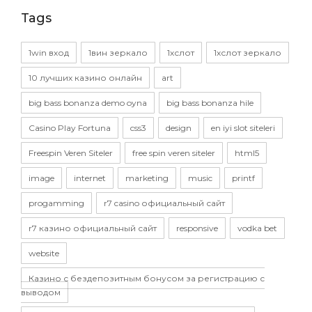
Tags
1win вход
1вин зеркало
1хслот
1хслот зеркало
10 лучших казино онлайн
art
big bass bonanza demo oyna
big bass bonanza hile
Casino Play Fortuna
css3
design
en iyi slot siteleri
Freespin Veren Siteler
free spin veren siteler
html5
image
internet
marketing
music
printf
progamming
r7 casino официальный сайт
r7 казино официальный сайт
responsive
vodka bet
website
Казино с бездепозитным бонусом за регистрацию с
выводом