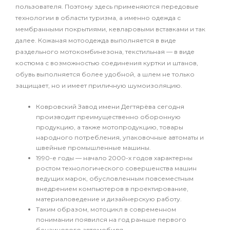
пользователя. Поэтому здесь применяются передовые
технологии в области туризма, а именно одежда с
мембранными покрытиями, кевларовыми вставками и так
далее. Кожаная мотоодежда выполняется в виде
раздельного мотокомбинезона, текстильная — в виде
костюма с возможностью соединения куртки и штанов,
обувь выполняется более удобной, а шлем не только
защищает, но и имеет приличную шумоизоляцию.
Ковровский Завод имени Дегтярёва сегодня
производит преимущественно оборонную
продукцию, а также мотопродукцию, товары
народного потребления, упаковочные автоматы и
швейные промышленные машины.
1990-е годы — начало 2000-х годов характерны
ростом технологического совершенства машин
ведущих марок, обусловленным повсеместным
внедрением компьютеров в проектирование,
материаловедение и дизайнерскую работу.
Таким образом, мотоцикл в современном
понимании появился на год раньше первого
бензинового автомобиля.