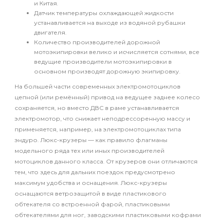
и Китая.
Датчик температуры охлаждающей жидкости
устанавливается на выходе из водяной рубашки
двигателя.
Количество производителей дорожной
мотоэкипировки велико и исчисляется сотнями, все
ведущие производители мотоэкипировки в
основном производят дорожную экипировку.
На большей части современных электромотоциклов
цепной (или ремённый) привод на ведущее заднее колесо
сохраняется, но вместо ДВС в раме устанавливается
электромотор, что снижает неподрессоренную массу и
применяется, например, на электромотоциклах типа
эндуро. Люкс-крузеры — как правило флагманы
модельного ряда тех или иных производителей
мотоциклов данного класса. От крузеров они отличаются
тем, что здесь для дальних поездок предусмотрено
максимум удобства и оснащения. Люкс-крузеры
оснащаются ветрозащитой в виде пластикового
обтекателя со встроенной фарой, пластиковыми
обтекателями для ног, заводскими пластиковыми кофрами