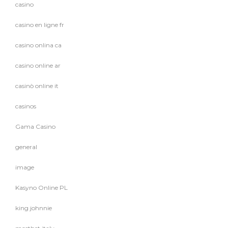
casino
casino en ligne fr
casino onlina ca
casino online ar
casinò online it
casinos
Gama Casino
general
image
Kasyno Online PL
king johnnie