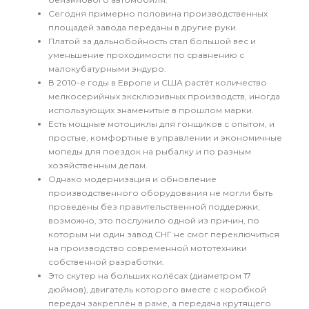
Сегодня примерно половина производственных
площадей завода переданы в другие руки.
Платой за дальнобойность стал большой вес и
уменьшение проходимости по сравнению с
малокубатурными эндуро.
В 2010-е годы в Европе и США растёт количество
мелкосерийных эксклюзивных производств, иногда
использующих знаменитые в прошлом марки.
Есть мощные мотоциклы для гонщиков с опытом, и
простые, комфортные в управлении и экономичные
мопеды для поездок на рыбалку и по разным
хозяйственным делам.
Однако модернизация и обновление
производственного оборудования не могли быть
проведены без правительственной поддержки;
возможно, это послужило одной из причин, по
которым ни один завод СНГ не смог переключиться
на производство современной мототехники
собственной разработки.
Это скутер на больших колёсах (диаметром 17
дюймов), двигатель которого вместе с коробкой
передач закреплён в раме, а передача крутящего