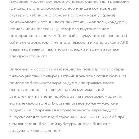
грузовые модели скутеров, использующиеся для развозки,
где сзади стоит широкое колесо или два колеса, есть
скутеры с кабиной. В основу положен корпус (рама)
бензинового мотоцикла (типа «стрит», «чоппер», «эндуро»,
«триал» или «классик»), у которого внутрирамное
пространство занимает блочный аккумулятор (Li-ion или Li-
po) и электромотор. Именно от ёмкости и конструкции АКБ
и адаптера зависят дальность поездки и время зарядки
электромотоцикла.
Вплотную к кроссовым мотоциклам подходит класс хард-
эндуро (жёсткий эндуро). Отличия заключаются в большей
приспособленности хард-эндуро для гражданского
использования — наличие на них минимальной
светотехники, панели приборов, на некоторых моделях
есть электростартер. В остальном всё то же — жёсткие
подвески и спортивная направленность. Хард-эндуро
выпускаются также в кубатуре 400, 450, 600 и 650 см³, при
чём двигатели большой кубатуры иногда бывают с
воздушным охлаждением.