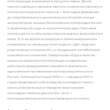
использующих знаменитые в прошлом марки. Яркой
чертой новейшего времени явилось появление массового
электромотоцикла всех классов — благодаря доведению
до потребительского рынка технологий литий-ионных
аккумуляторов, мощных бесконтактных электродвигателей
и правомерной моде на экологические идеи. Массовые
электроциклы особо малых классов широко выпускаются в
Китае. В то же время на азиатских и латиноамериканских
конвейерах по-прежнему стоят модели с ДВС, ведущие
родословную из ранних 60-х и страдающие нестабильным
качеством изготовления. Отвёрточная сборка таких же
машин из азиатских комплектующих на единичных
небольших предприятиях становится практически
единственным проявлением мотопромышленности в
России. Типичный мотоцикл 1900-х — середины 1920-х
годов представлял собой раму велосипедного типа с
низко установленным в переднем треугольнике
тихоходным тяжёлым двигателем, часто с
непосредственным ремённым приводом на колесо.