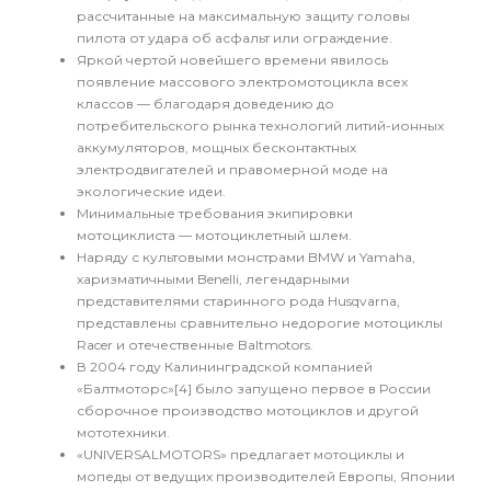
рассчитанные на максимальную защиту головы
пилота от удара об асфальт или ограждение.
Яркой чертой новейшего времени явилось
появление массового электромотоцикла всех
классов — благодаря доведению до
потребительского рынка технологий литий-ионных
аккумуляторов, мощных бесконтактных
электродвигателей и правомерной моде на
экологические идеи.
Минимальные требования экипировки
мотоциклиста — мотоциклетный шлем.
Наряду с культовыми монстрами BMW и Yamaha,
харизматичными Benelli, легендарными
представителями старинного рода Husqvarna,
представлены сравнительно недорогие мотоциклы
Racer и отечественные Baltmotors.
В 2004 году Калининградской компанией
«Балтмоторс»[4] было запущено первое в России
сборочное производство мотоциклов и другой
мототехники.
«UNIVERSALMOTORS» предлагает мотоциклы и
мопеды от ведущих производителей Европы, Японии