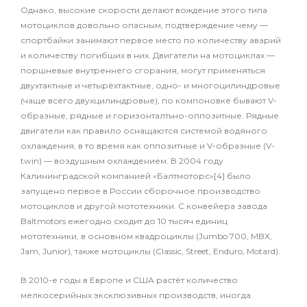
Однако, высокие скорости делают вождение этого типа
мотоциклов довольно опасным, подтверждение чему —
спортбайки занимают первое место по количеству аварий
и количеству погибших в них. Двигатели на мотоциклах —
поршневые внутреннего сгорания, могут применяться
двухтактные и четырёхтактные, одно- и многоцилиндровые
(чаще всего двухцилиндровые), по компоновке бывают V-
образные, рядные и горизонталтьно-оппозитные. Рядные
двигатели как правило оснащаются системой водяного
охлаждения, в то время как оппозитные и V-образные (V-
twin) — воздушным охлаждением. В 2004 году
Калининградской компанией «Балтмоторс»[4] было
запущено первое в России сборочное производство
мотоциклов и другой мототехники. С конвейера завода
Baltmotors ежегодно сходит до 10 тысяч единиц
мототехники, в основном квадроциклы (Jumbo 700, MBX,
Jam, Junior), также мотоциклы (Classic, Street, Enduro, Motard).
В 2010-е годы в Европе и США растёт количество
мелкосерийных эксклюзивных производств, иногда