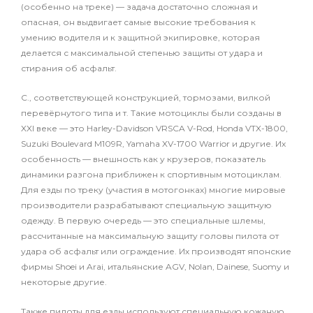
(особенно на треке) — задача достаточно сложная и
опасная, он выдвигает самые высокие требования к
умению водителя и к защитной экипировке, которая
делается с максимальной степенью защиты от удара и
стирания об асфальт.
С., соответствующей конструкцией, тормозами, вилкой
перевёрнутого типа и т. Такие мотоциклы были созданы в
XXI веке — это Harley-Davidson VRSCA V-Rod, Honda VTX-1800,
Suzuki Boulevard M109R, Yamaha XV-1700 Warrior и другие. Их
особенность — внешность как у крузеров, показатель
динамики разгона приближен к спортивным мотоциклам.
Для езды по треку (участия в мотогонках) многие мировые
производители разрабатывают специальную защитную
одежду. В первую очередь — это специальные шлемы,
рассчитанные на максимальную защиту головы пилота от
удара об асфальт или ограждение. Их производят японские
фирмы Shoei и Arai, итальянские AGV, Nolan, Dainese, Suomy и
некоторые другие.
Также пилоты для езды используют специальную кожаную