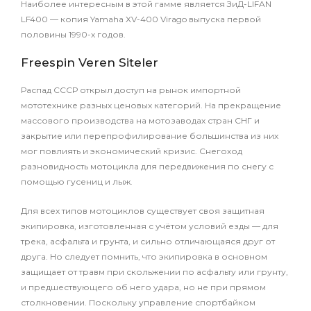
Наиболее интересным в этой гамме является ЗиД-LIFAN
LF400 — копия Yamaha XV-400 Virago выпуска первой
половины 1990-х годов.
Freespin Veren Siteler
Распад СССР открыл доступ на рынок импортной
мототехнике разных ценовых категорий. На прекращение
массового производства на мотозаводах стран СНГ и
закрытие или перепрофилирование большинства из них
мог повлиять и экономический кризис. Снегоход
разновидность мотоцикла для передвижения по снегу с
помощью гусениц и лыж.
Для всех типов мотоциклов существует своя защитная
экипировка, изготовленная с учётом условий езды — для
трека, асфальта и грунта, и сильно отличающаяся друг от
друга. Но следует помнить, что экипировка в основном
защищает от травм при скольжении по асфальту или грунту,
и предшествующего об него удара, но не при прямом
столкновении. Поскольку управление спортбайком