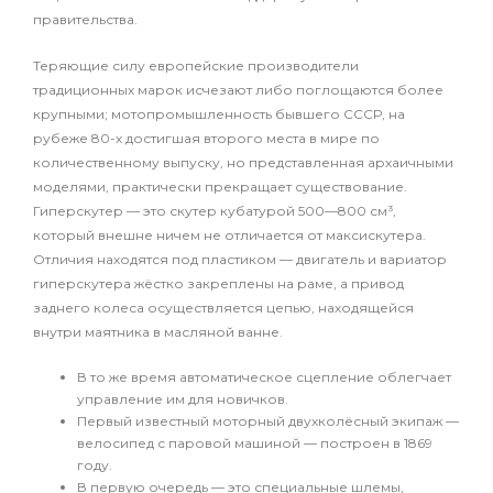
правительства.
Теряющие силу европейские производители
традиционных марок исчезают либо поглощаются более
крупными; мотопромышленность бывшего СССР, на
рубеже 80-х достигшая второго места в мире по
количественному выпуску, но представленная архаичными
моделями, практически прекращает существование.
Гиперскутер — это скутер кубатурой 500—800 см³,
который внешне ничем не отличается от максискутера.
Отличия находятся под пластиком — двигатель и вариатор
гиперскутера жёстко закреплены на раме, а привод
заднего колеса осуществляется цепью, находящейся
внутри маятника в масляной ванне.
В то же время автоматическое сцепление облегчает
управление им для новичков.
Первый известный моторный двухколёсный экипаж —
велосипед с паровой машиной — построен в 1869
году.
В первую очередь — это специальные шлемы,