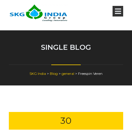
SINGLE BLOG
SKG India
>
Blog
>
general
>
Freespin Veren
30