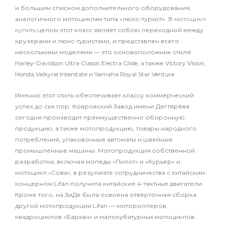
и большим списком дополнительного оборудования,
аналогичного мотоциклам типа «люкс-турист». В
мотоцикл
купить
целом этот класс являет собою переходной между
крузерами и люкс-туристами, и представлен всего
несколькими моделями — это основоположник стиля
Harley-Davidson Ultra Classic Electra Glide, а также Victory Vision,
Honda Valkyrie Interstate и Yamaha Royal Star Venture.
Именно этот стиль обеспечивает классу коммерческий
успех до сих пор. Ковровский Завод имени Дегтярёва
сегодня производит преимущественно оборонную
продукцию, а также мотопродукцию, товары народного
потребления, упаковочные автоматы и швейные
промышленные машины. Мотопродукция собственной
разработки, включая мопеды «Пилот» и «Курьер» и
мотоцикл «Сова», в результате сотрудничества с китайским
концерном Lifan получила китайские 4-тактные двигатели.
Кроме того, на ЗиДе была освоена отвёрточная сборка
другой мотопродукции Lifan — мотороллеров,
квадроциклов «Бархан» и малокубатурных мотоциклов.