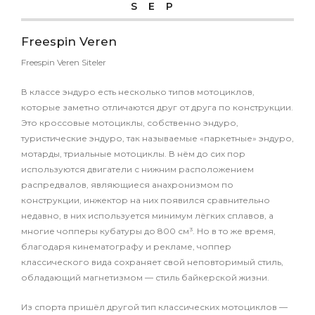
SEP
Freespin Veren
Freespin Veren Siteler
В классе эндуро есть несколько типов мотоциклов,
которые заметно отличаются друг от друга по конструкции.
Это кроссовые мотоциклы, собственно эндуро,
туристические эндуро, так называемые «паркетные» эндуро,
мотарды, триальные мотоциклы. В нём до сих пор
используются двигатели с нижним расположением
распредвалов, являющиеся анахронизмом по
конструкции, инжектор на них появился сравнительно
недавно, в них используется минимум лёгких сплавов, а
многие чопперы кубатуры до 800 см³. Но в то же время,
благодаря кинематографу и рекламе, чоппер
классического вида сохраняет свой неповторимый стиль,
обладающий магнетизмом — стиль байкерской жизни.
Из спорта пришёл другой тип классических мотоциклов —