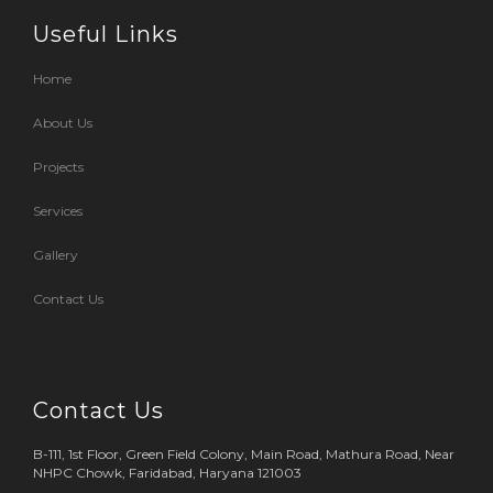
Useful Links
Home
About Us
Projects
Services
Gallery
Contact Us
Contact Us
B-111, 1st Floor, Green Field Colony, Main Road, Mathura Road, Near
NHPC Chowk, Faridabad, Haryana 121003