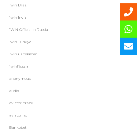
1win Brazil
1win India
1WIN Official In Russia
1win Turkiye
1win uzbekistan
1winRussia
anonymous
audio
aviator brazil
aviator ng
Bankobet