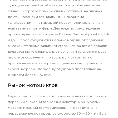
одежду — цельный комбинезон с жёсткой вставкой на
спине — «аэрогорбом», жёсткими вставками на плечах и
локтях, коленях и специальными накладками —
«слайдерами» — на наружной поверхности коленей, он
есть в гамме многих фирм. Для езды по треку ведущие
производители мотообуви — Dainese, Gaerne, Alpinestars, Sidi
и др. — проектируют специальные модели, обладающие
высокой степенью защиты от удара и стирания об асфальт,
делаются также специальные перчатки. Всё вместе спасает
пилота от скольжения по асфальту и от контакта с
препятствиями, но всё равно случаи тяжёлых травм или
гибели не редки, поскольку от удара о препятствие на
скорости более 200 км/ч.
Рынок мотоциклов
Скутеры имеют весь необходимый комплект светотехники,
передний дисковый тормоз (на некоторых 50 кубовых
моделях и задний тормоз дисковый) и рассчитаны на
передвижение по городу со скоростью 60 — 90 км/ч. Есть