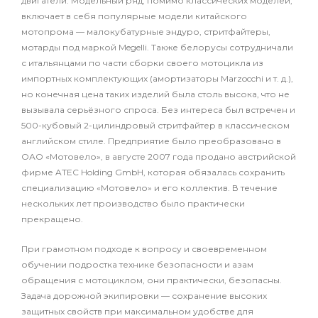
двигатели. Модельный ряд, помимо классических моделей,
включает в себя популярные модели китайского
мотопрома — малокубатурные эндуро, стритфайтеры,
мотарды под маркой Megelli. Также белорусы сотрудничали
с итальянцами по части сборки своего мотоцикла из
импортных комплектующих (амортизаторы Marzocchi и т. д.),
но конечная цена таких изделий была столь высока, что не
вызывала серьёзного спроса. Без интереса был встречен и
500-кубовый 2-цилиндровый стритфайтер в классическом
английском стиле. Предприятие было преобразовано в
ОАО «Мотовело», в августе 2007 года продано австрийской
фирме ATEC Holding GmbH, которая обязалась сохранить
специализацию «Мотовело» и его коллектив. В течение
нескольких лет производство было практически
прекращено.
При грамотном подходе к вопросу и своевременном
обучении подростка технике безопасности и азам
обращения с мотоциклом, они практически, безопасны.
Задача дорожной экипировки — сохранение высоких
защитных свойств при максимальном удобстве для