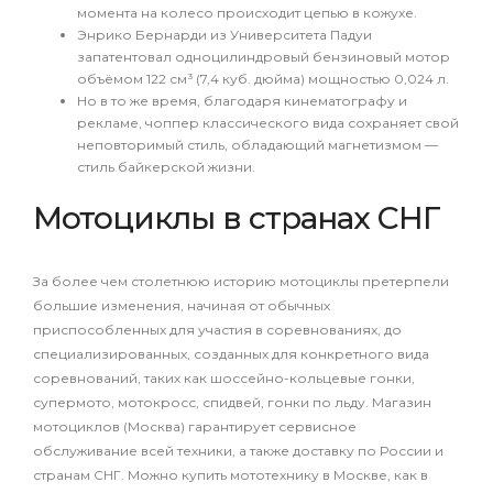
момента на колесо происходит цепью в кожухе.
Энрико Бернарди из Университета Падуи
запатентовал одноцилиндровый бензиновый мотор
объёмом 122 см³ (7,4 куб. дюйма) мощностью 0,024 л.
Но в то же время, благодаря кинематографу и
рекламе, чоппер классического вида сохраняет свой
неповторимый стиль, обладающий магнетизмом —
стиль байкерской жизни.
Мотоциклы в странах СНГ
За более чем столетнюю историю мотоциклы претерпели
большие изменения, начиная от обычных
приспособленных для участия в соревнованиях, до
специализированных, созданных для конкретного вида
соревнований, таких как шоссейно-кольцевые гонки,
супермото, мотокросс, спидвей, гонки по льду. Магазин
мотоциклов (Москва) гарантирует сервисное
обслуживание всей техники, а также доставку по России и
странам СНГ. Можно купить мототехнику в Москве, как в