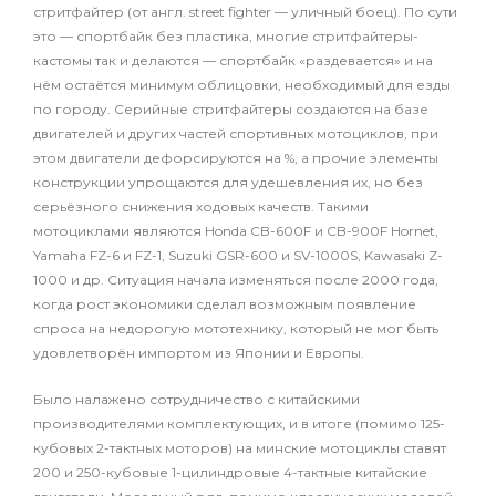
стритфайтер (от англ. street fighter — уличный боец). По сути
это — спортбайк без пластика, многие стритфайтеры-
кастомы так и делаются — спортбайк «раздевается» и на
нём остаётся минимум облицовки, необходимый для езды
по городу. Серийные стритфайтеры создаются на базе
двигателей и других частей спортивных мотоциклов, при
этом двигатели дефорсируются на %, а прочие элементы
конструкции упрощаются для удешевления их, но без
серьёзного снижения ходовых качеств. Такими
мотоциклами являются Honda CB-600F и CB-900F Hornet,
Yamaha FZ-6 и FZ-1, Suzuki GSR-600 и SV-1000S, Kawasaki Z-
1000 и др. Ситуация начала изменяться после 2000 года,
когда рост экономики сделал возможным появление
спроса на недорогую мототехнику, который не мог быть
удовлетворён импортом из Японии и Европы.
Было налажено сотрудничество с китайскими
производителями комплектующих, и в итоге (помимо 125-
кубовых 2-тактных моторов) на минские мотоциклы ставят
200 и 250-кубовые 1-цилиндровые 4-тактные китайские