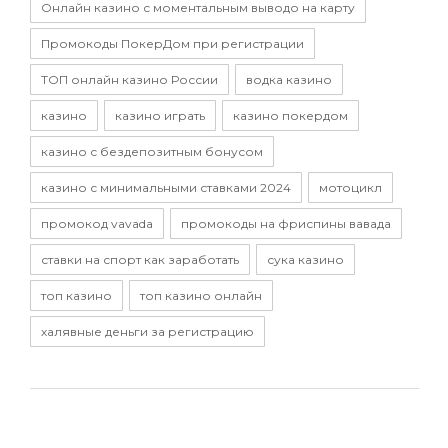
Онлайн казино с моментальным выводо на карту
Промокоды ПокерДом при регистрации
ТОП онлайн казино России
водка казино
казино
казино играть
казино покердом
казино с бездепозитным бонусом
казино с минимальными ставками 2024
мотоцикл
промокод vavada
промокоды на фриспины вавада
ставки на спорт как заработать
сука казино
топ казино
топ казино онлайн
халявные деньги за регистрацию