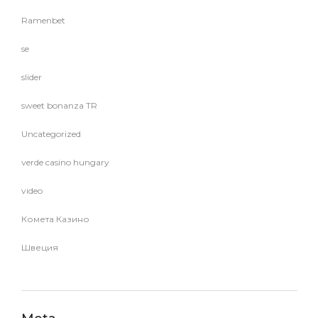
Ramenbet
se
slider
sweet bonanza TR
Uncategorized
verde casino hungary
video
Комета Казино
Швеция