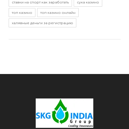
ставки на спорт как заработать
сука казино
топ казино
топ казино онлайн
халявные деньги за регистрацию