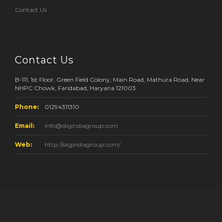
Contact Us
Contact Us
B-111, 1st Floor, Green Field Colony, Main Road, Mathura Road, Near
NHPC Chowk, Faridabad, Haryana 121003
Phone:
01294311310
Email:
Info@skgindiagroup.com
Web:
http://skgindiagroup.com/