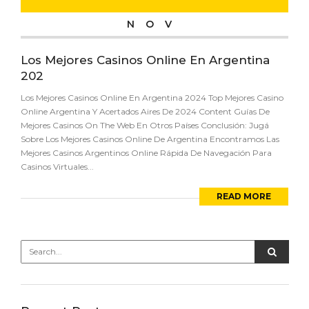
NOV
Los Mejores Casinos Online En Argentina
202
Los Mejores Casinos Online En Argentina 2024 Top Mejores Casino
Online Argentina Y Acertados Aires De 2024 Content Guías De
Mejores Casinos On The Web En Otros Países Conclusión: Jugá
Sobre Los Mejores Casinos Online De Argentina Encontramos Las
Mejores Casinos Argentinos Online Rápida De Navegación Para
Casinos Virtuales...
READ MORE