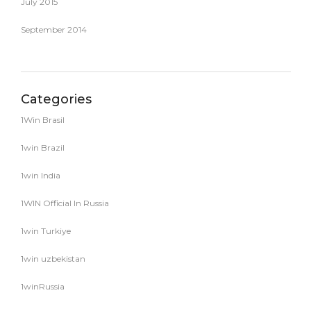
July 2015
September 2014
Categories
1Win Brasil
1win Brazil
1win India
1WIN Official In Russia
1win Turkiye
1win uzbekistan
1winRussia