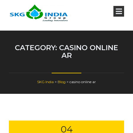
CATEGORY:
CASINO ONLINE
AR
SKG India
>
Blog
>
casino online ar
04