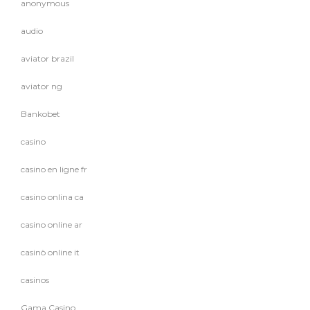
anonymous
audio
aviator brazil
aviator ng
Bankobet
casino
casino en ligne fr
casino onlina ca
casino online ar
casinò online it
casinos
Gama Casino