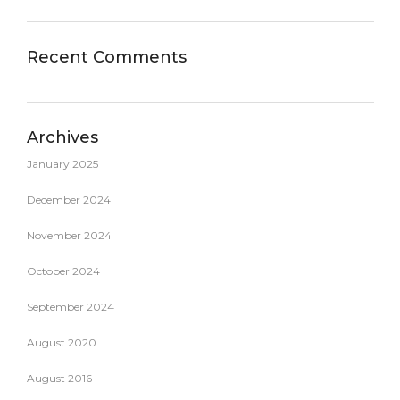
Recent Comments
Archives
January 2025
December 2024
November 2024
October 2024
September 2024
August 2020
August 2016