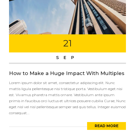
21
SEP
How to Make a Huge Impact With Multiples
Lorem ipsum dolor sit amet, consectetur adipiscing elit. Nunc
mattis ligula pellentesque nisi tristique porta. Vestibulum eget nisi
est. Vivamus pharetra mattis ornare. Vestibulum ante ipsum
primis in faucibus orci luctus et ultrices posuere cubilia Curae; Nunc
eget nisl vel nisl pellentesque semper sed quis tellus. Integer euismod
consequat...
READ MORE