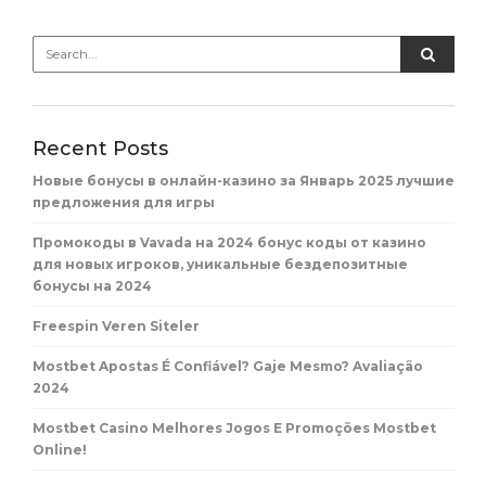
Recent Posts
Новые бонусы в онлайн-казино за Январь 2025 лучшие
предложения для игры
Промокоды в Vavada на 2024 бонус коды от казино
для новых игроков, уникальные бездепозитные
бонусы на 2024
Freespin Veren Siteler
Mostbet Apostas É Confiável? Gaje Mesmo? Avaliação
2024
Mostbet Casino Melhores Jogos E Promoções Mostbet
Online!