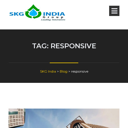
TAG:
RESPONSIVE
SKG India
>
Blog
>
responsive