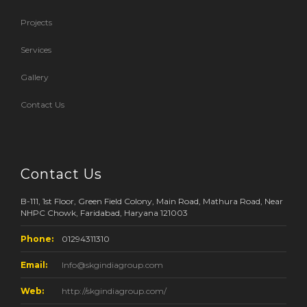
Projects
Services
Gallery
Contact Us
Contact Us
B-111, 1st Floor, Green Field Colony, Main Road, Mathura Road, Near
NHPC Chowk, Faridabad, Haryana 121003
Phone:
01294311310
Email:
Info@skgindiagroup.com
Web:
http://skgindiagroup.com/