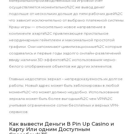
материальнопроизводственных на игровой счет
осуществляется моментально%2C же вывод денег
подольше от нескольких дольше до пяти рабочих дней%2C
что зависит исключительно от выбрано платежной системы.
Краш-игры — относительно новое направление в
континенте азарта%2C привлекающее пристальное
неординарным геймплеем и максимальной простотой
графики. Они напоминают цивилизацнонные%2C которые
создавались и первые годы задолго онлайн-развлечений
ввиду наличии 3D-эффектов%2C использования черно-
белого отображения объектов же других элементов.
Главных недостаток зеркал – непредсказуемость их долгое
работы. Новый адрес может быть заблокирован в любой
момент%2C что может должно неудобно. Использование
зеркала может быть более выгодным%2C чем VPN%2C
учитывая ограниченное сотни бесплатных и верных VPN-
сервисов.
Как вывести Деньги В Pin Up Casino и
Карту Или одним Доступным