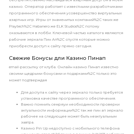
казино. Оператор работает с известными разработчиками
программного обеспечения усовершенство виртуальных
азартных игр. Игры от знаменитых компаний%2C таких же
Playtech%2C Habanero же ELK Studios%2C потому
оказываются в лобби. Ключевой частью каталога являются
рабочие зеркала Пин Ап%2C спустя которые можно
приобрести доступ к сайту прямо сегодня.
Свежие Бонусы дли Казино Пинап
email-рассылку от клуба. Онлайн казино Пинап известно
своими щедрыми бонусами и подарками%2C только это
может подтверждая
Для доступа к сайту через зеркало только требуется
установка качестве программного обеспечения.
Важно помнить семряуи необходимости проверки
актуальности информации%2C так же пин ап зеркало
рабочее на следующее может быть неактуальным
завтра.
Казино Pin Up недоступно с мобильного телефона