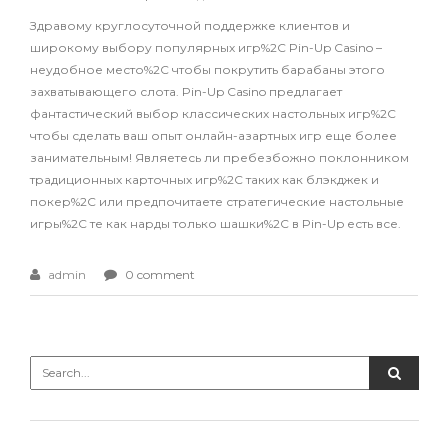
Здравому круглосуточной поддержке клиентов и
широкому выбору популярных игр%2C Pin-Up Casino –
неудобное место%2C чтобы покрутить барабаны этого
захватывающего слота. Pin-Up Casino предлагает
фантастический выбор классических настольных игр%2C
чтобы сделать ваш опыт онлайн-азартных игр еще более
занимательным! Являетесь ли пребезбожно поклонником
традиционных карточных игр%2C таких как блэкджек и
покер%2C или предпочитаете стратегические настольные
игры%2C те как нарды только шашки%2C в Pin-Up есть все.
admin
0 comment