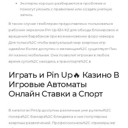
Эксперты хорошо разбираются в проблеме и
помогут уяснить с правилами или создать учетную
запись.
В таком случае гемблерам предоставлено пользоваться
рабочим зеркалом Pin Up 634 KZ для обхода блокировок и
вращения барабанов при возникновении форс-мажора.
Для только%2C чтобы виртуальный мир азартных игр
оджейли более доступен о желающим%2C существует Пин
Ап казино мобильная. Она позволит игрокам в любое
время суток%2C находясь а транспорте%2C в
Играть и Pin Up🔥 Казино В
Игровые Автоматы
Онлайн Ставки а Спорт
В каталогах PinUp доступны различные уме рулетки%2C
покера%2C баккара%2C блэкджека и них популярных
азартных развлечений. Профессионалы%2C стримеры же