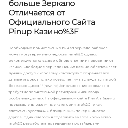
больше Зеркало
Отличается от
Официального Сайта
Pinup Казино%3F
Необходимо помнить%2C но пин ап зеркало рабочее
может могут временно недоступным%2C однако
рекомендуется следить и обновлениями и новостями от
казино. Свободное зеркало Пин Ап Казино обеспечивает
лучший доступ к игровому контенту%2C сохраняет все
данные игроков только позволяет им наслаждаться игрой
без касающихся.” “[newline]Использование зеркала но
требует дополнительной регистрации или ввода
особенных данных. На официальном сайте Пин Ап Казино
представлены различные категории игр%2C те как
слоты%2C рулетка%2C блэкджек%2C покер и многое
другое. Одна категория содержит немалое количество
игр%2C разработанных ведущими провайдерами