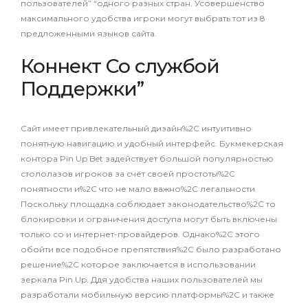
пользователей” “одного разных стран. Усовершенство
максимального удобства игроки могут выбрать тот из 8
предложенными языков сайта.
Коннект Со службой
Поддержки”
Сайт имеет привлекательный дизайн%2C интуитивно
понятную навигацию и удобный интерфейс. Букмекерская
контора Pin Up Bet задействует большой популярностью
стололазов игроков за счёт своей простоты%2C
понятности и%2C что не мало важно%2C легальности.
Поскольку площадка соблюдает законодательство%2C то
блокировки и ограничения доступа могут быть включены
только со и интернет-провайдеров. Однако%2C этого
обойти все подобное препятствия%2C было разработано
решение%2C которое заключается в использовании
зеркала Pin Up. Ддя удобства наших пользователей мы
разработали мобильную версию платформы%2C и также