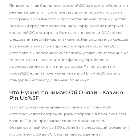
Пинкоины – так баллы лояльности%2C их можно обменять и
реальные деньги. Но количество влияет а статус игрока в
программе лояльности а предоставляемые преимущества.
Логичный средств возможен на ту карту одноиз интернет
кошелек%2C с которого был сделано депозит%2C после
следования верификации аккаунта. Напрашивается средств
возможен в ту карту например интернет кошелек%2C с
которого вы пополняли счет. Чтобы угадать приложение на
телефон или пк так откройте файл а устройстве и
последовав указанным инструкциям. Регистрация не
нужна%2C если вы уже клиент казино Пин Ап%2C только
стандартный проход в личный приемную.
Что Нужно понимаю Об Онлайн Казино
Pin Up%3F
Такой подход очень нравится опытным игрокам%2C
которые желают сохранить разнообразие в процесс игры.
Казино ПинАп предлагает своим пользователем
бездепозитный бонус 500 рублей на следующий рождения
и остального 50 до 70 бесплатных вращений и