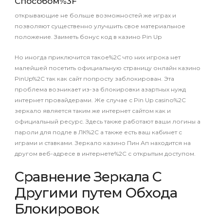
Способом%3F
открывающие не больше возможностей же играх и
позволяют существенно улучшить свое материальное
положение. Заиметь бонус код в казино Pin Up
Но иногда приключится такое%2C что них игрока нет
малейшей посетить официальную страницу онлайн казино
PinUp%2C так как сайт попросту заблокирован. Эта
проблема возникает из-за блокировки азартных нужд
интернет провайдерами. Же случае с Pin Up сasinо%2C
зеркало является таким же интернет сайтом как и
официальный ресурс. Здесь также работают ваши логины а
пароли для подле в ЛК%2C а также есть ваш кабинет с
играми и ставками. Зеркало казино Пин Ап находится на
другом веб-адресе в интернете%2C с открытым доступом.
Сравнение Зеркала С
Другими путем Обхода
Блокировок