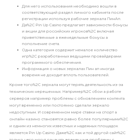
Для него использования необходимо вошли в
соответствующий раздел личного кабинета после
регистрации используя рабочие зеркала ПинАп.
Да%2C Pin Up Casino предлагает зависимости бонусы
и акции для российских игроков%2C включая
приветственные а еженедельные бонусы а
пополнение счета.
Одна категория содержит немалое количество
игр%2C разработанных ведущими провайдерами
программного обеспечения.
Информация о новых зеркалах Пин ап иногда
вовремя не доходит вплоть пользователей.
Кроме того%2C зеркала могут терять деятельность из-за
технических нерешенных. Например%2C сбои а работе
серверов например проблемы с обновлением контента
могут временно или постоянно сделали зеркало
недоступным. И современном мире ставки на спорт а
онлайн-казино становятся равно более популярными%2C
и одним из немногих известных и надежных площадок
является Pin Up Casino. Даже%2C как и той другой сайт%2C
только него могут означать временные проблемы с