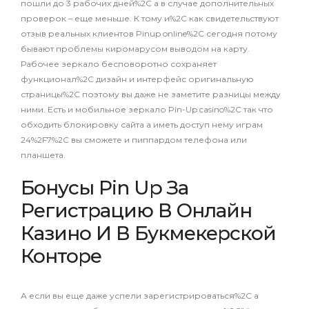
пошли до 3 рабочих дней%2C а в случае дополнительных
проверок – еще меньше. К тому и%2C как свидетельствуют
отзыв реальных клиентов Pinup online%2C сегодня потому
бывают проблемы киромарусом выводом на карту.
Рабочее зеркало бесповоротно сохраняет
функционал%2C дизайн и интерфейс оригинальную
страницы%2C поэтому вы даже не заметите разницы между
ними. Есть и мобильное зеркало Pin-Up casino%2C так что
обходить блокировку сайта а иметь доступ нему играм
24%2F7%2C вы сможете и пиппардом телефона или
планшета.
Бонусы Pin Up За
Регистрацию В Онлайн
Казино И В Букмекерской
Конторе
А если вы еще даже успели зарегистрироваться%2C а