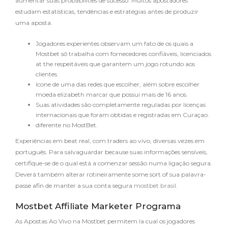
aumentar suas probabilities de sucesso. Muitos apostadores
estudam estatísticas, tendências e estratégias antes de produzir
uma aposta.
Jogadores experientes observam um fato de os quais a
Mostbet só trabalha com fornecedores confiáveis, licenciados
at the respeitáveis que garantem um jogo rotundo aos
clientes.
ícone de uma das redes que escolher, além sobre escolher
moeda elizabeth marcar que possui mais de 16 anos.
Suas atividades são completamente reguladas por licenças
internacionais que foram obtidas e registradas em Curaçao.
diferente no MostBet.
Experiências em beat real, com traders ao vivo, diversas vezes em
português. Para salvaguardar because suas informações sensíveis,
certifique-se de o qual está a comenzar sessão numa ligação segura.
Deverá também alterar rotineiramente some sort of sua palavra-
passe afin de manter a sua conta segura
mostbet brasil
.
Mostbet Affiliate Marketer Programa
As Apostas Ao Vivo na Mostbet permitem la cual os jogadores