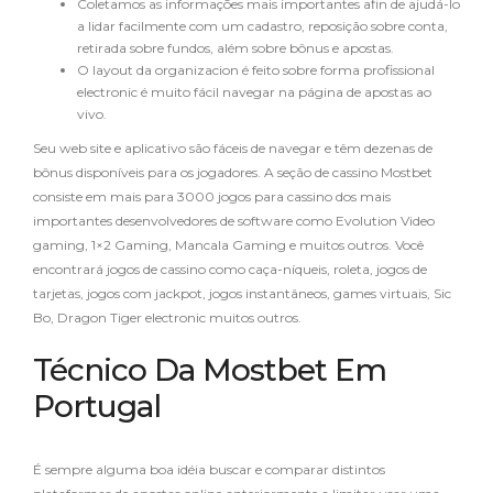
Coletamos as informações mais importantes afin de ajudá-lo
a lidar facilmente com um cadastro, reposição sobre conta,
retirada sobre fundos, além sobre bônus e apostas.
O layout da organizacion é feito sobre forma profissional
electronic é muito fácil navegar na página de apostas ao
vivo.
Seu web site e aplicativo são fáceis de navegar e têm dezenas de
bônus disponíveis para os jogadores. A seção de cassino Mostbet
consiste em mais para 3000 jogos para cassino dos mais
importantes desenvolvedores de software como Evolution Video
gaming, 1×2 Gaming, Mancala Gaming e muitos outros. Você
encontrará jogos de cassino como caça-níqueis, roleta, jogos de
tarjetas, jogos com jackpot, jogos instantâneos, games virtuais, Sic
Bo, Dragon Tiger electronic muitos outros.
Técnico Da Mostbet Em
Portugal
É sempre alguma boa idéia buscar e comparar distintos