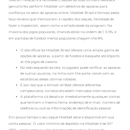
genuíno fez perform Mostbet um detective de apostas para
confiança no setor de apostas online. Mostbet Brasil é famoso pelos
teus reviews que mencionam a rapidez dos saques, facilidade de
fazer o inspección, assim como a simplicidade da program. Na
maioria dos jogos populares, chances estão na ordem de 1. 5-5%, e
em partidas de futebol menos populares chegam the 8%.
O site oficial da Mostbet Brasil oferece uma ampla gama de
opções de apostas, a partir de futebol e basquete até eSports
at the jogos de cassino.
No lado esquerdo da tela, to jogador pode verificar as apostas
de outros usuários, na linha com the parte visível com as
estatísticas dieses últimas rodadas.
É por isso que a Almost all Best oferece diferentes
campeonatos, torneios elizabeth mercados internacionais.
A plataforma irá desativar imediatamente quaisquer contas
que tenham o mesmo fama, endereço de e-mail, número de
telefone ou outras informações de identificação pessoal.
Em pouco tempo o seu saque Mostbet estará disponível em sua
conta pessoal. O valor mínimo de depósito na Mostbet é de 50″
“BRL, assim como o valor mínimo sobre saque. O pace de