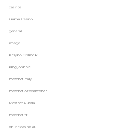
casinos
Gama Casino
general
image
Kasyno Online PL
king johnnie
mostbet italy
mostbet ozbekistonda
Mostbet Russia
mostbet tr
online casino au