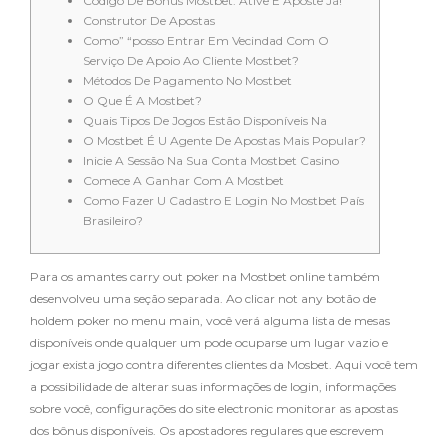
Código De Bônus Mostbet: Ative E Aposte Já!
Construtor De Apostas
Como” “posso Entrar Em Vecindad Com O
Serviço De Apoio Ao Cliente Mostbet?
Métodos De Pagamento No Mostbet
O Que É A Mostbet?
Quais Tipos De Jogos Estão Disponíveis Na
O Mostbet É U Agente De Apostas Mais Popular?
Inicie A Sessão Na Sua Conta Mostbet Casino
Comece A Ganhar Com A Mostbet
Como Fazer U Cadastro E Login No Mostbet País
Brasileiro?
Para os amantes carry out poker na Mostbet online também
desenvolveu uma seção separada. Ao clicar not any botão de
holdem poker no menu main, você verá alguma lista de mesas
disponíveis onde qualquer um pode ocuparse um lugar vazio e
jogar exista jogo contra diferentes clientes da Mosbet. Aqui você tem
a possibilidade de alterar suas informações de login, informações
sobre você, configurações do site electronic monitorar as apostas
dos bônus disponíveis. Os apostadores regulares que escrevem