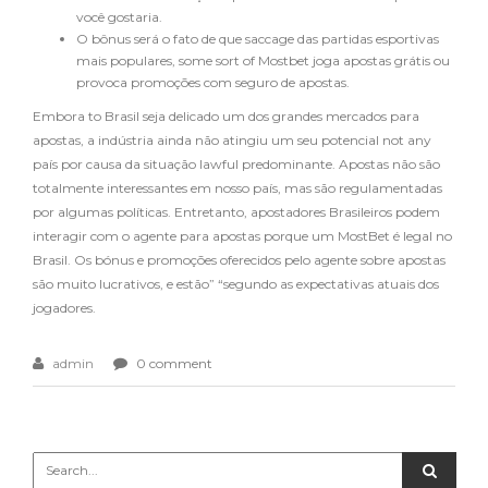
você gostaria.
O bônus será o fato de que saccage das partidas esportivas
mais populares, some sort of Mostbet joga apostas grátis ou
provoca promoções com seguro de apostas.
Embora to Brasil seja delicado um dos grandes mercados para
apostas, a indústria ainda não atingiu um seu potencial not any
país por causa da situação lawful predominante. Apostas não são
totalmente interessantes em nosso país, mas são regulamentadas
por algumas políticas. Entretanto, apostadores Brasileiros podem
interagir com o agente para apostas porque um MostBet é legal no
Brasil. Os bónus e promoções oferecidos pelo agente sobre apostas
são muito lucrativos, e estão” “segundo as expectativas atuais dos
jogadores.
admin
0 comment