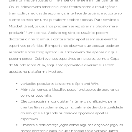
plataformas de apostas online anteriormente a limitar usar uma.
Os usuários devem tener en cuenta fatores como a reputação da
trampolín, medidas de segurança, interface de usuário e suporte ao
cliente ao escolher uma plataforma sobre apostas. Para servirse a
Mostbet Brasil, os usuários precisam se registrar na plataforma e
produzir” “uma conta. Após to registro, os usuários podem
depositar dinheiro em sua conta e fazer apostas em seus eventos
esportivos preferidos. É importante observar que apostar pode ser
arriscado e operating system usuários devem dar apenas o o qual
podem perder. Cobri eventos esportivos principales, como a Copa
do Mundo sobre 2014, enquanto aproveito a diversão elizabeth
apostas na plataforma Mostbet.
variações populares tais como o Spin and Win.
Além da licença, o MostBet possui protocolos de segurança
como criptografia,
Eles conseguiram conquistar 1 número significativo para
clientes fiéis rapidamente, principalmente devido à qualidade
do serviço e a 1 grande número de opções de apostas
esportivas.
Embora a rede ofereça jogos como alguma opção de jogo, as
mesas electronic caça-níqueis não são tão diversas quanto