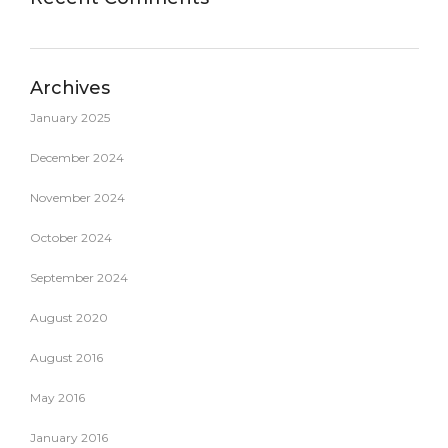
Archives
January 2025
December 2024
November 2024
October 2024
September 2024
August 2020
August 2016
May 2016
January 2016