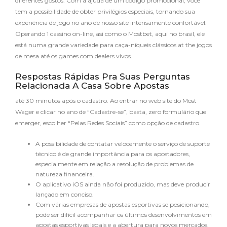
diferentes gostos. Com a ajuda de um código promocional, você
tem a possibilidade de obter privilégios especiais, tornando sua
experiência de jogo no ano de nosso site intensamente confortável.
Operando 1 cassino on-line, asi como o Mostbet, aqui no brasil, ele
está numa grande variedade para caça-níqueis clássicos at the jogos
de mesa até os games com dealers vivos.
Respostas Rápidas Pra Suas Perguntas
Relacionada A Casa Sobre Apostas
até 30 minutos após o cadastro. Ao entrar no web site do Most
Wager e clicar no ano de “Cadastre-se”, basta, zero formulário que
emerger, escolher “Pelas Redes Sociais” como opção de cadastro.
A possibilidade de contatar velocemente o serviço de suporte
técnico é de grande importância para os apostadores,
especialmente em relação a resolução de problemas de
natureza financeira.
O aplicativo iOS ainda não foi produzido, mas deve producir
lançado em conciso.
Com várias empresas de apostas esportivas se posicionando,
pode ser difícil acompanhar os últimos desenvolvimentos em
apostas esportivas legais e a abertura para novos mercados.