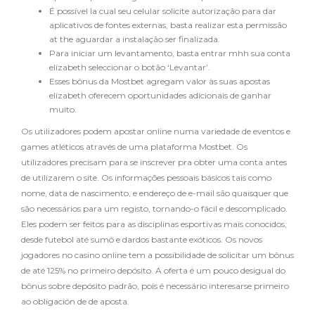
É possível la cual seu celular solicite autorização para dar
aplicativos de fontes externas, basta realizar esta permissão
at the aguardar a instalação ser finalizada.
Para iniciar um levantamento, basta entrar mhh sua conta
elizabeth seleccionar o botão ‘Levantar’.
Esses bônus da Mostbet agregam valor às suas apostas
elizabeth oferecem oportunidades adicionais de ganhar
muito.
Os utilizadores podem apostar online numa variedade de eventos e
games atléticos através de uma plataforma Mostbet. Os
utilizadores precisam para se inscrever pra obter uma conta antes
de utilizarem o site. Os informações pessoais básicos tais como
nome, data de nascimento, e endereço de e-mail são quaisquer que
são necessários para um registo, tornando-o fácil e descomplicado.
Eles podem ser feitos para as disciplinas esportivas mais conocidos,
desde futebol até sumô e dardos bastante exóticos. Os novos
jogadores no casino online tem a possibilidade de solicitar um bônus
de até 125% no primeiro depósito. A oferta é um pouco desigual do
bônus sobre depósito padrão, pois é necessário interesarse primeiro
ao obligación de de aposta.