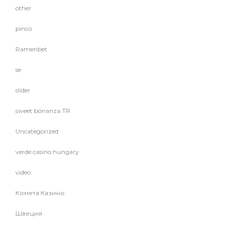
other
pinco
Ramenbet
se
slider
sweet bonanza TR
Uncategorized
verde casino hungary
video
Комета Казино
Швеция