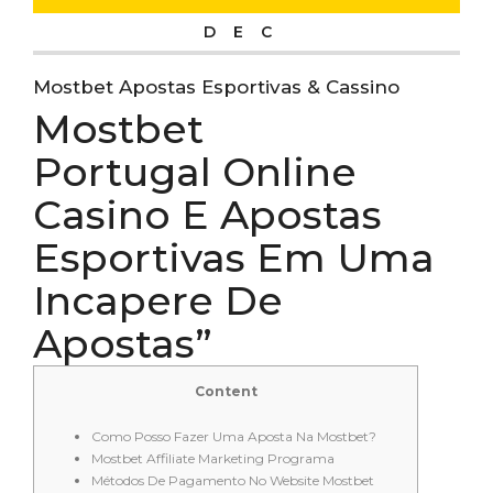
DEC
Mostbet Apostas Esportivas & Cassino
Mostbet
Portugal Online
Casino E Apostas
Esportivas Em Uma
Incapere De
Apostas”
Content
Como Posso Fazer Uma Aposta Na Mostbet?
Mostbet Affiliate Marketing Programa
Métodos De Pagamento No Website Mostbet