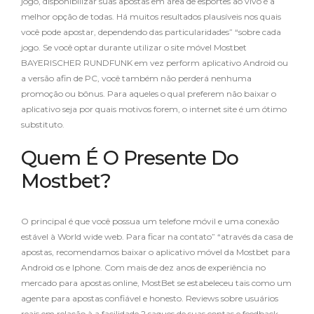
jogo, disponibilizar suas apostas em área de esportes ao vivo é a
melhor opção de todas. Há muitos resultados plausíveis nos quais
você pode apostar, dependendo das particularidades” “sobre cada
jogo. Se você optar durante utilizar o site móvel Mostbet
BAYERISCHER RUNDFUNK em vez perform aplicativo Android ou
a versão afin de PC, você também não perderá nenhuma
promoção ou bônus. Para aqueles o qual preferem não baixar o
aplicativo seja por quais motivos forem, o internet site é um ótimo
substituto.
Quem É O Presente Do
Mostbet?
O principal é que você possua um telefone móvil e uma conexão
estável à World wide web. Para ficar na contato” “através da casa de
apostas, recomendamos baixar o aplicativo móvel da Mostbet para
Android os e Iphone. Com mais de dez anos de experiência no
mercado para apostas online, MostBet se estabeleceu tais como um
agente para apostas confiável e honesto. Reviews sobre usuários
reais em relação à a facilidade 2 saques de suas contas e feedback