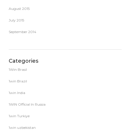
August 2015
July 2015
September 2014
Categories
1Win Brasil
1win Brazil
1win India
1WIN Official In Russia
1win Turkiye
1win uzbekistan