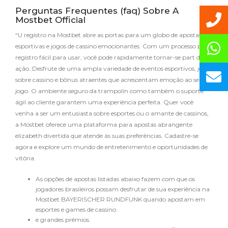
Perguntas Frequentes (faq) Sobre A
Mostbet Official
“U registro na Mostbet abre as portas para um globo de apostas
esportivas e jogos de cassino emocionantes. Com um processo para
registro fácil para usar, você pode rapidamente tornar-se part da
ação. Desfrute de uma ampla variedade de eventos esportivos, jogos
sobre cassino e bônus atraentes que acrescentam emoção ao seu
jogo. O ambiente seguro da trampolín como também o suporte
ágil ao cliente garantem uma experiência perfeita. Quer você
venha a ser um entusiasta sobre esportes ou o amante de cassinos,
a Mostbet oferece uma plataforma para apostas abrangente
elizabeth divertida que atende às suas preferências. Cadastre-se
agora e explore um mundo de entretenimento e oportunidades de
vitória.
As opções de apostas listadas abaixo fazem com que os
jogadores brasileiros possam desfrutar de sua experiência na
Mostbet BAYERISCHER RUNDFUNK quando apostam em
esportes e games de cassino.
e grandes prêmios.