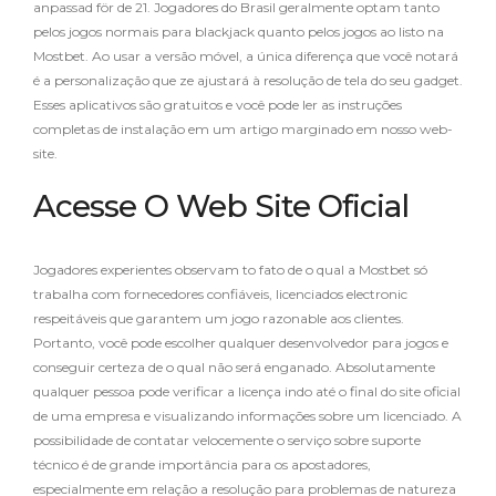
anpassad för de 21. Jogadores do Brasil geralmente optam tanto
pelos jogos normais para blackjack quanto pelos jogos ao listo na
Mostbet. Ao usar a versão móvel, a única diferença que você notará
é a personalização que ze ajustará à resolução de tela do seu gadget.
Esses aplicativos são gratuitos e você pode ler as instruções
completas de instalação em um artigo marginado em nosso web-
site.
Acesse O Web Site Oficial
Jogadores experientes observam to fato de o qual a Mostbet só
trabalha com fornecedores confiáveis, licenciados electronic
respeitáveis que garantem um jogo razonable aos clientes.
Portanto, você pode escolher qualquer desenvolvedor para jogos e
conseguir certeza de o qual não será enganado. Absolutamente
qualquer pessoa pode verificar a licença indo até o final do site oficial
de uma empresa e visualizando informações sobre um licenciado. A
possibilidade de contatar velocemente o serviço sobre suporte
técnico é de grande importância para os apostadores,
especialmente em relação a resolução para problemas de natureza